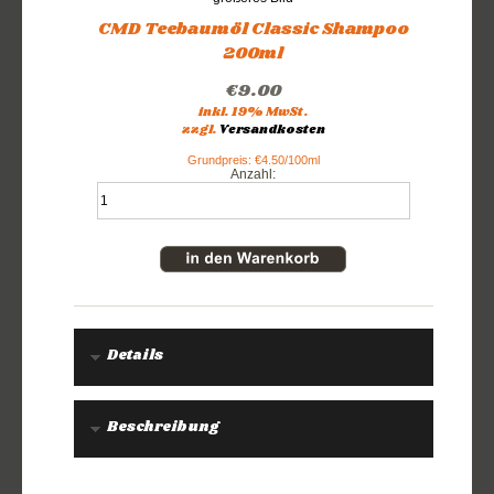
CMD Teebaumöl Classic Shampoo
200ml
€9.00
inkl. 19% MwSt.
zzgl.
Versandkosten
Grundpreis: €4.50/100ml
Anzahl:
Details
Beschreibung