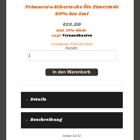
Primavera ätherische Öle Zimtrinde
60% bio 5ml
€13.20
inkl. 19% MwSt.
zzgl.
Versandkosten
Grundpreis: €264.06/100ml
Anzahl:
Details
Beschreibung
Artikel 32/32