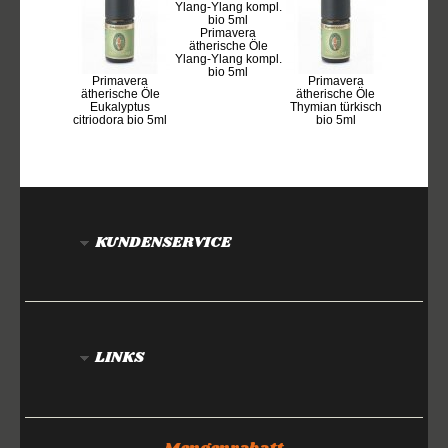
Primavera
ätherische Öle
Ylang-Ylang kompl.
bio 5ml
Primavera
Primavera
ätherische Öle
ätherische Öle
Eukalyptus
Thymian türkisch
citriodora bio 5ml
bio 5ml
KUNDENSERVICE
LINKS