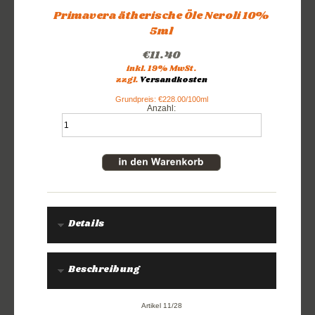
Primavera ätherische Öle Neroli 10%
5ml
€11.40
inkl. 19% MwSt.
zzgl.
Versandkosten
Grundpreis: €228.00/100ml
Anzahl:
Details
Beschreibung
Artikel 11/28