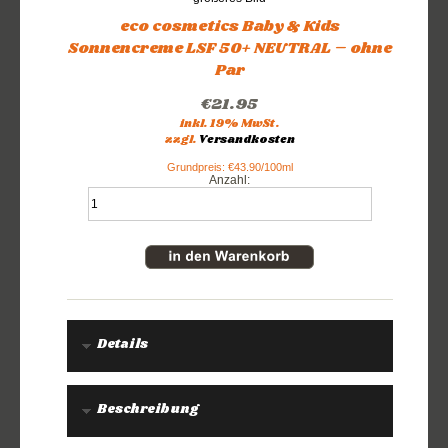
eco cosmetics Baby & Kids
Sonnencreme LSF 50+ NEUTRAL – ohne
Par
€21.95
inkl. 19% MwSt.
zzgl.
Versandkosten
Grundpreis: €43.90/100ml
Anzahl:
Details
Beschreibung