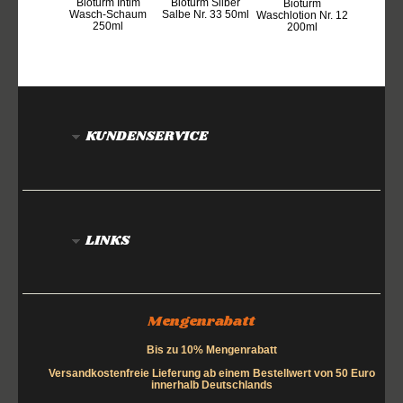
Bioturm Intim
Bioturm Silber
Bioturm
Wasch-Schaum
Salbe Nr. 33 50ml
Waschlotion Nr. 12
250ml
200ml
KUNDENSERVICE
LINKS
Mengenrabatt
Bis zu 10% Mengenrabatt
Versandkostenfreie Lieferung ab einem Bestellwert von 50 Euro
innerhalb Deutschlands