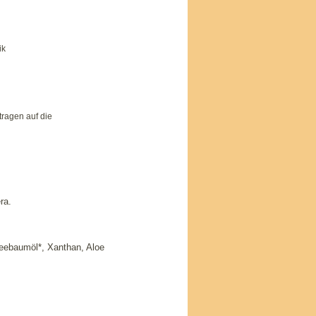
ik
tragen auf die
ra.
Teebaumöl*, Xanthan, Aloe