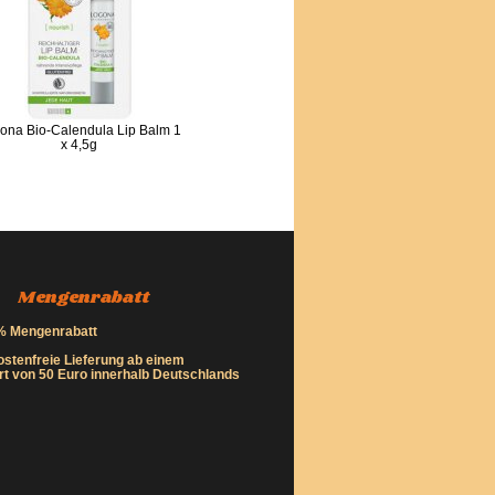
ona Bio-Calendula Lip Balm 1
x 4,5g
Mengenrabatt
% Mengenrabatt
stenfreie Lieferung ab einem
rt von 50 Euro innerhalb Deutschlands