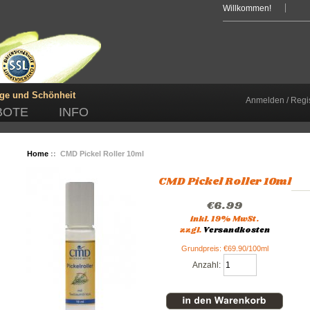
Willkommen!
ege und Schönheit
Anmelden / Regis
BOTE
INFO
Home
:: CMD Pickel Roller 10ml
CMD Pickel Roller 10ml
€6.99
inkl. 19% MwSt.
zzgl.
Versandkosten
Grundpreis: €69.90/100ml
Anzahl: