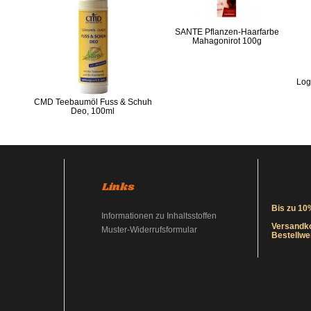
SANTE Pflanzen-Haarfarbe
Mahagonirot 100g
Log
CMD Teebaumöl Fuss & Schuh
Deo, 100ml
Links
Bis zu 10
Informationen zu Inhaltsstoffen
Versandko
Muster-Widerrufsformular
Bestellwe