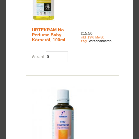
URTEKRAM No
€15.50
Perfume Baby
inkl. 19% MwSt.
Körperöl, 100ml
zzgl.
Versandkosten
Anzahl: