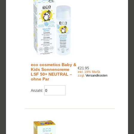
eco cosmetics Baby &
€21.95
Kids Sonnencreme
inkl. 19% MwSt.
LSF 50+ NEUTRAL –
zzgl.
Versandkosten
ohne Par
Anzahl: