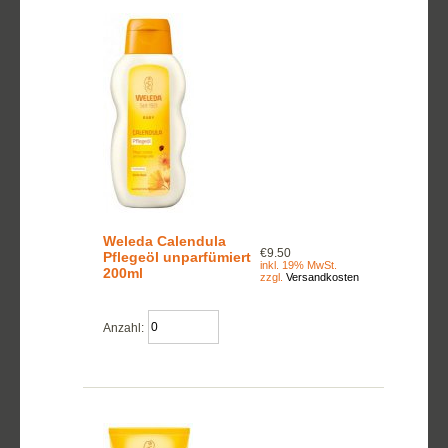
Weleda Calendula
€9.50
Pflegeöl unparfümiert
inkl. 19% MwSt.
200ml
zzgl.
Versandkosten
Anzahl: