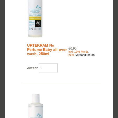
URTEKRAM No
€6.95
Perfume Baby all-over
inkl. 19% MwSt.
wash, 250ml
zzgl.
Versandkosten
Anzahl: