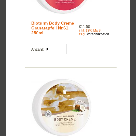
Bioturm Body Creme
€11.50
Granatapfell Nr.61,
inkl. 19% MwSt.
250ml
zzgl.
Versandkosten
Anzahl: