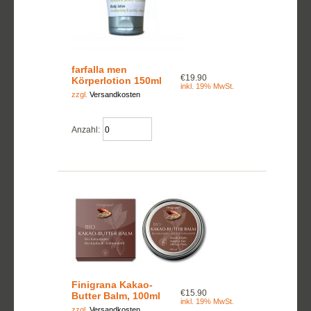
farfalla men
€19.90
Körperlotion 150ml
inkl. 19% MwSt.
zzgl.
Versandkosten
Anzahl:
Finigrana Kakao-
€15.90
Butter Balm, 100ml
inkl. 19% MwSt.
zzgl.
Versandkosten