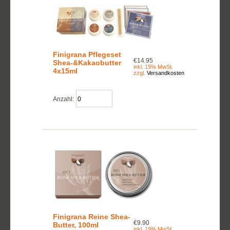
Finigrana Pflegeset
€14.95
Shea-&Kakaobutter
inkl. 19% MwSt.
4x15ml
zzgl.
Versandkosten
Anzahl:
Finigrana Reine Shea-
€9.90
Butter, 100ml
inkl. 19% MwSt.